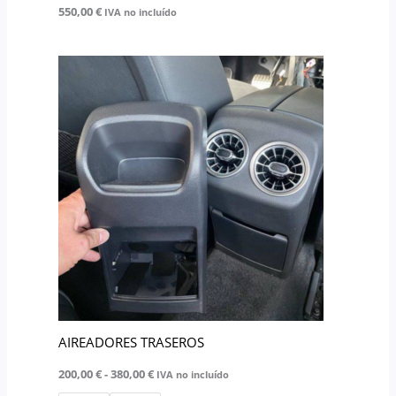
550,00
€
IVA no incluído
Rango
Este
de
producto
precios:
desde
tiene
200,00 €
múltiples
hasta
380,00 €
variantes.
Las
opciones
se
pueden
elegir
en
la
AIREADORES TRASEROS
página
200,00
€
-
380,00
€
de
IVA no incluído