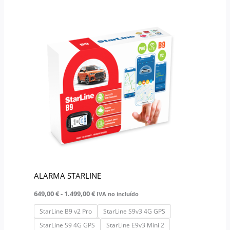
Rango
Este
de
producto
precios:
desde
tiene
649,00 €
múltiples
hasta
1.499,00 €
variantes.
Las
opciones
se
pueden
elegir
en
la
ALARMA STARLINE
página
649,00
€
-
1.499,00
€
de
IVA no incluído
producto
StarLine B9 v2 Pro
StarLine S9v3 4G GPS
StarLine S9 4G GPS
StarLine E9v3 Mini 2