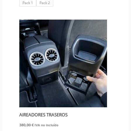
producto
Pack 1
Pack 2
AIREADORES TRASEROS
380,00
€
IVA no incluído