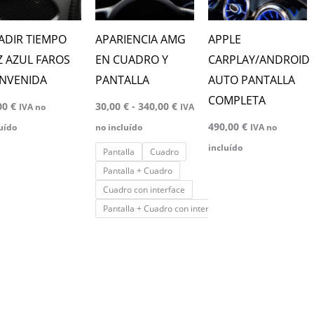
340,00 €
variantes.
Las
ADIR TIEMPO
APARIENCIA AMG
APPLE
opciones
Z AZUL FAROS
EN CUADRO Y
CARPLAY/ANDROID
se
ENVENIDA
PANTALLA
AUTO PANTALLA
pueden
COMPLETA
00
€
30,00
€
-
340,00
€
IVA no
IVA
elegir
490,00
€
uído
no incluído
IVA no
en
incluído
Pantalla
Cuadro
la
Pantalla + Cuadro
página
Cuadro con interface
de
Pantalla + Cuadro con interface
producto