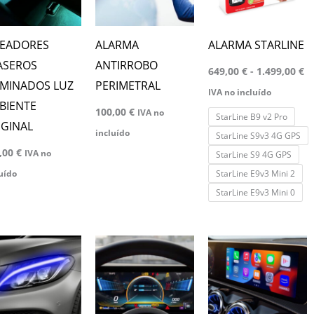
1.
variantes.
Las
READORES
ALARMA
ALARMA STARLINE
opciones
ASEROS
ANTIRROBO
649,00
€
-
1.499,00
€
se
UMINADOS LUZ
PERIMETRAL
IVA no incluído
pueden
BIENTE
100,00
€
IVA no
StarLine B9 v2 Pro
elegir
IGINAL
incluído
StarLine S9v3 4G GPS
en
,00
€
IVA no
StarLine S9 4G GPS
la
StarLine E9v3 Mini 2
uído
página
StarLine E9v3 Mini 0
de
producto
Rango
Este
de
producto
precios:
desde
tiene
30,00 €
hasta
múltiples