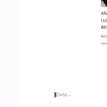
AÑ
LU
BI
60,
incl
1
2
3
4
5
6
→