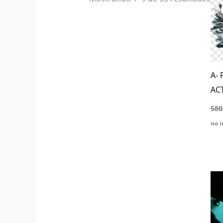
A-
AC
580
no i