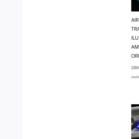
AI
TR
IL
AM
OR
200
incl