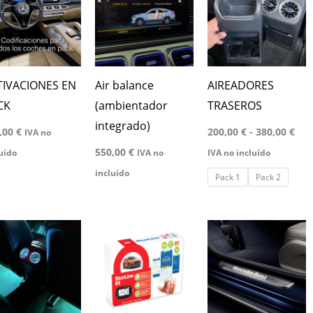
des
tiene
200
has
múltiples
380
variantes.
Las
TIVACIONES EN
Air balance
AIREADORES
opciones
CK
(ambientador
TRASEROS
se
integrado)
,00
€
200,00
€
-
380,00
€
IVA no
pueden
550,00
€
uído
IVA no
IVA no incluído
elegir
incluído
Pack 1
Pack 2
en
la
página
Rango
Este
de
de
producto
precios:
producto
desde
tiene
649,00 €
hasta
múltiples
1.499,00 €
variantes.