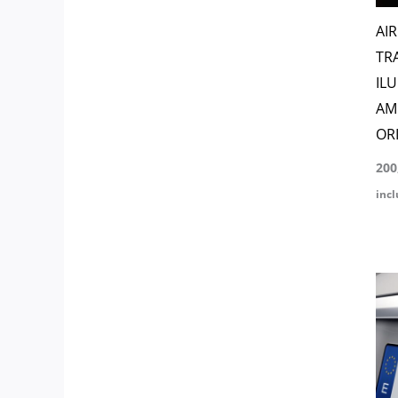
AI
TR
IL
AM
OR
200
incl