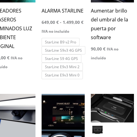
Las
READORES
ALARMA STARLINE
Aumentar brillo
opciones
ASEROS
del umbral de la
649,00
€
-
1.499,00
€
se
UMINADOS LUZ
puerta por
IVA no incluído
pueden
BIENTE
software
StarLine B9 v2 Pro
elegir
IGINAL
90,00
€
IVA no
StarLine S9v3 4G GPS
en
,00
€
IVA no
incluído
StarLine S9 4G GPS
la
StarLine E9v3 Mini 2
uído
página
StarLine E9v3 Mini 0
de
producto