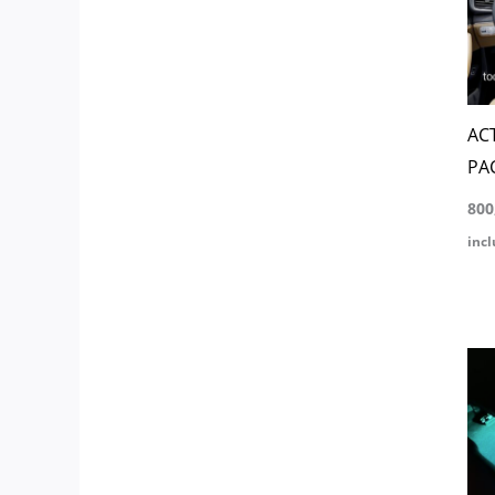
AC
PA
800
incl