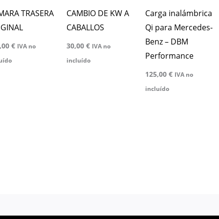
MARA TRASERA
CAMBIO DE KW A
Carga inalámbrica
IGINAL
CABALLOS
Qi para Mercedes-
Benz – DBM
,00
€
30,00
€
IVA no
IVA no
Performance
uído
incluído
125,00
€
IVA no
incluído