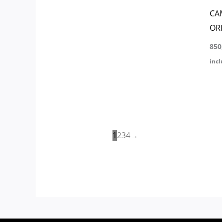
CA
OR
850
incl
1
2
3
4
→