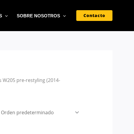
Contacto
S
SOBRE NOSOTROS
 W205 pre-restyling (2014-
ngo
cios:
sde
0,00 €