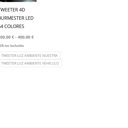
ariantes.
Las
TWEETER 4D
opciones
BURMESTER LED
se
64 COLORES
pueden
300,00
€
-
400,00
€
legir
VA no incluído
en
TWEETER LUZ AMBIENTE NUESTRA
a
TWEETER LUZ AMBIENTE VEHICULO
página
de
producto