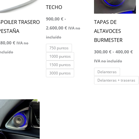
hasta
ha
múltiples
múltiples
TECHO
2.600,00 €
40
variantes.
variantes.
900,00
€
-
Las
Las
SPOILER TRASERO
TAPAS DE
2.600,00
€
IVA no
opciones
opciones
PESTAÑA
ALTAVOCES
incluído
se
se
BURMESTER
280,00
€
IVA no
pueden
pueden
750 puntos
300,00
€
-
400,00
€
ncluído
elegir
elegir
1000 puntos
IVA no incluído
1500 puntos
en
en
Delanteras
3000 puntos
la
la
Delanteras + traseras
página
página
de
de
producto
producto
Rango
ste
de
producto
precios:
desde
iene
300,00 €
hasta
últiples
400,00 €