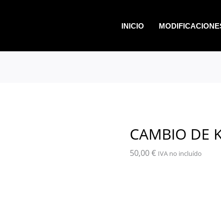
CAMBIO
DE
INICIO
MODIFICACIONE
KW
A
CV
cantidad
CAMBIO DE 
50,00
€
IVA no incluído